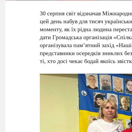
30 серпня світ відзначав Міжнародн
цей день набув для тисяч українськи
моменту, як їх рідна людина переста
дати Громадська організація «Спілк
організувала пам’ятний захід «Наші
представники осередків зниклих без
ті, хто досі чекає бодай якоїсь звіст