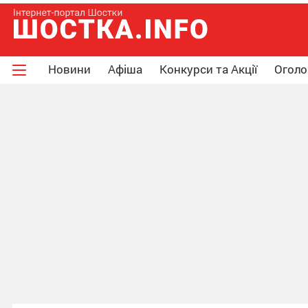
Новини
Афіша
Конкурси та Акції
Огол