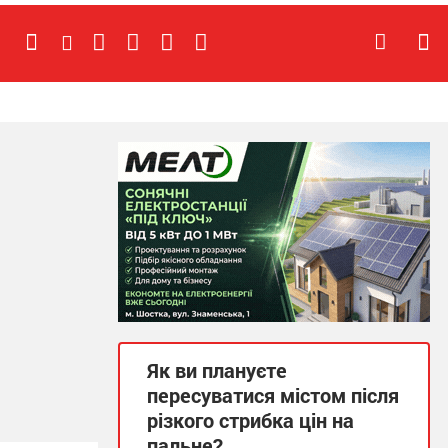
Як ви плануєте
пересуватися містом після
різкого стрибка цін на
пальне?