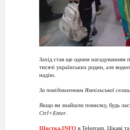
Захід став ще одним нагадуванням п
тисячі українських родин, але водно
надію.
За повідомленням Ямпільської сели
Якщо ви знайшли помилку, будь ласк
Ctrl+Enter
.
Шостка.INFO
в
Telegram
. Цікаві т