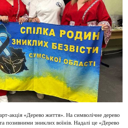
арт-акція «Дерево життя». На символічне дерево
та позивними зниклих воїнів. Надалі це «Дерево