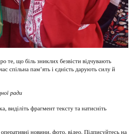
ро те, що біль зниклих безвісти відчувають
час спільна пам’ять і єдність дарують силу й
щної ради
а, виділіть фрагмент тексту та натисніть
а оперативні новини, фото, відео. Підписуйтесь на