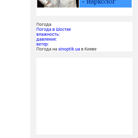
Погода
Погода в
Шостке
влажность:
давление:
ветер:
Погода на
sinoptik.ua
в Киеве