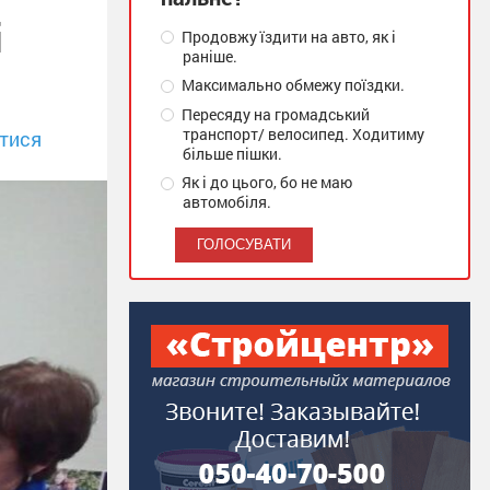
і
Продовжу їздити на авто, як і
раніше.
Максимально обмежу поїздки.
Пересяду на громадський
транспорт/ велосипед. Ходитиму
тися
більше пішки.
Як і до цього, бо не маю
автомобіля.