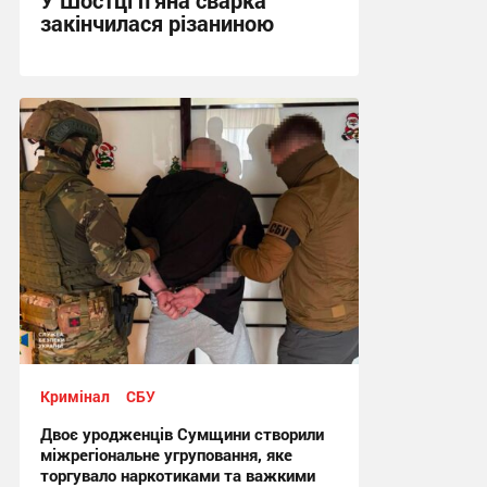
закінчилася різаниною
18:37, 28.07.2026
Кримінал
СБУ
Двоє уродженців Сумщини створили
міжрегіональне угруповання, яке
торгувало наркотиками та важкими