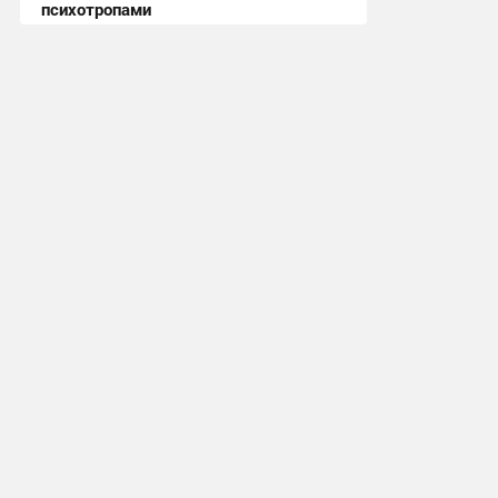
психотропами
22:07, 10.07.2026