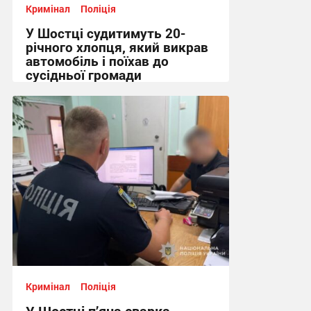
Кримінал
Поліція
У Шостці судитимуть 20-
річного хлопця, який викрав
автомобіль і поїхав до
сусідньої громади
12:46 вчора
Кримінал
Поліція
У Шостці п’яна сварка