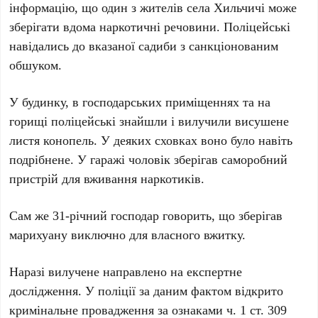
інформацію, що один з жителів села Хильчичі може
зберігати вдома наркотичні речовини. Поліцейські
навідались до вказаної садиби з санкціонованим
обшуком.
У будинку, в господарських приміщеннях та на
горищі поліцейські знайшли і вилучили висушене
листя конопель. У деяких сховках воно було навіть
подрібнене. У гаражі чоловік зберігав саморобний
пристрій для вживання наркотиків.
Сам же 31-річний господар говорить, що зберігав
марихуану виключно для власного вжитку.
Наразі вилучене направлено на експертне
дослідження. У поліції за даним фактом відкрито
кримінальне провадження за ознаками ч. 1 ст. 309