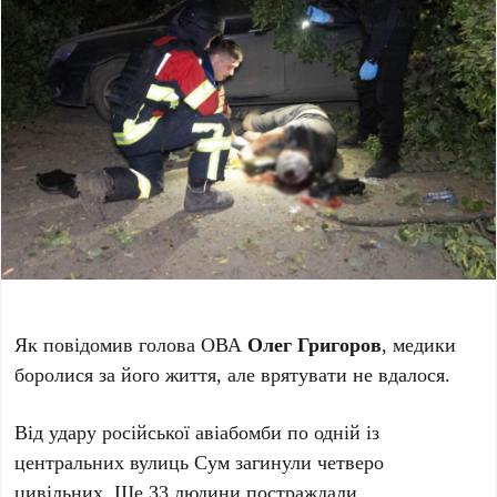
Як повідомив голова ОВА
Олег Григоров
, медики
боролися за його життя, але врятувати не вдалося.
Від удару російської авіабомби по одній із
центральних вулиць Сум
загинули четверо
цивільних. Ще 33 людини постраждали.