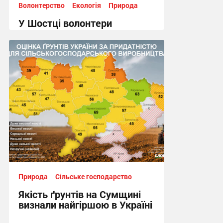
Волонтерство
Екологія
Природа
У Шостці волонтери
прибрали територію біля
озера поблизу інституту
СумДУ
17:16, 20.07.2026
Природа
Сільське господарство
Якість ґрунтів на Сумщині
визнали найгіршою в Україні