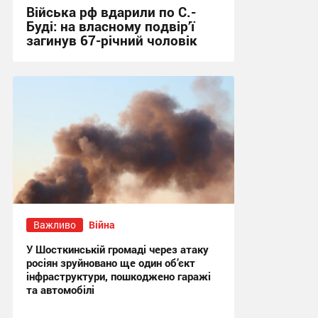
Війська рф вдарили по С.-
Буді: на власному подвір’ї
загинув 67-річний чоловік
21:31 вчора
Важливо
Війна
У Шосткинській громаді через атаку
росіян зруйновано ще один об’єкт
інфраструктури, пошкоджено гаражі
та автомобілі