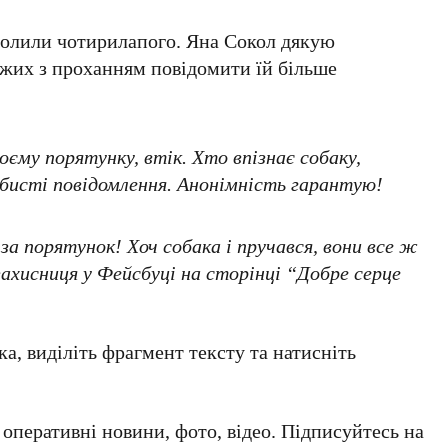
зволили чотирилапого. Яна Сокол дякую
ужих з проханням повідомити їй більше
воєму порятунку, втік. Хто впізнає собаку,
собисті повідомлення. Анонімність гарантую!
за порятунок! Хоч собака і пручався, вони все ж
озахисниця у Фейсбуці на сторінці “Добре серце
а, виділіть фрагмент тексту та натисніть
а оперативні новини, фото, відео. Підписуйтесь на