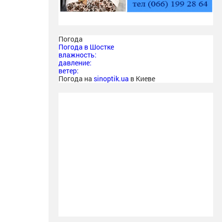
Погода
Погода в
Шостке
влажность:
давление:
ветер:
Погода на
sinoptik.ua
в Киеве