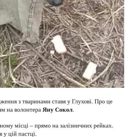
ження з тваринами ставя у Глухові. Про це
ям на волонтера
Яну Сокол
.
ному місці – прямо на залізничних рейках.
 у цій пастці.