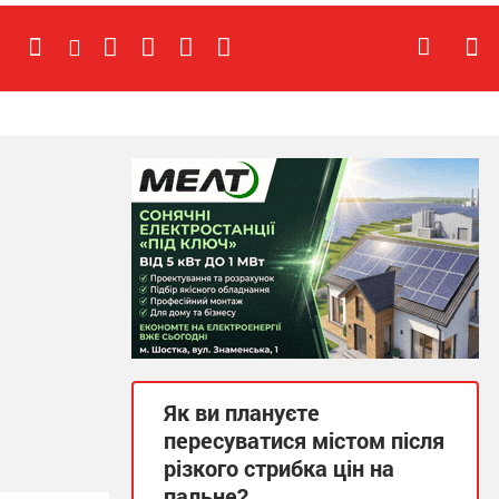
Як ви плануєте
пересуватися містом після
різкого стрибка цін на
пальне?