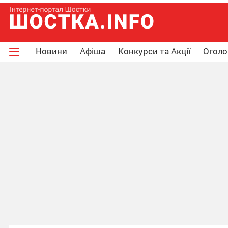
Новини
Афіша
Конкурси та Акції
Огол