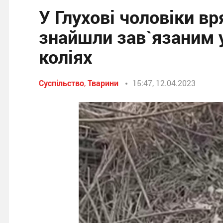
У Глухові чоловіки вр
знайшли зав`язаним у
коліях
Суспільство
,
Тварини
15:47, 12.04.2023