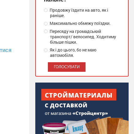
Продовжу їздити на авто, як і
раніше.
Максимально обмежу поїздки.
Пересяду на громадський
транспорт/ велосипед. Ходитиму
більше пішки.
тися
Як і до цього, бо не маю
автомобіля.