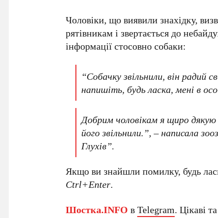
Чоловіки, що виявили знахідку, ви
рятівникам і звертається до небайд
інформації стосовно собаки:
“Собачку звільнили, він радий с
напишіть, будь ласка, мені в о
Добрим чоловікам я щиро дякую 
його звільнили.”, – написала зо
Глухів”.
Якщо ви знайшли помилку, будь ласк
Ctrl+Enter
.
Шостка.INFO
в
Telegram
. Цікаві т