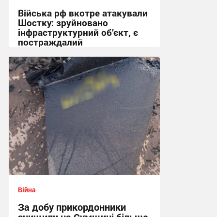
Війська рф вкотре атакували
Шостку: зруйновано
інфраструктурний об’єкт, є
постраждалий
18:50 сьогодні
Війна
За добу прикордонники
знищили на Сумщині більше