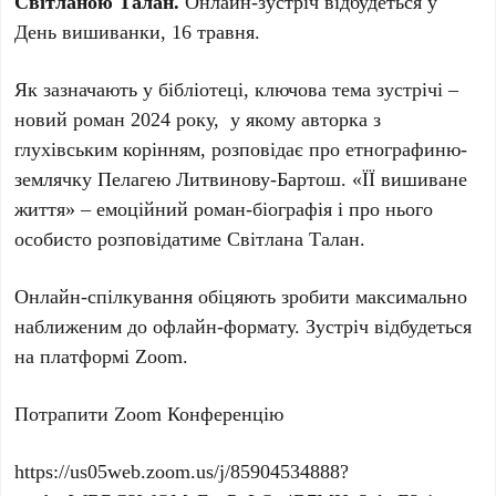
Світланою Талан.
Онлайн-зустріч відбудеться у
День вишиванки, 16 травня.
Як зазначають у бібліотеці, ключова тема зустрічі –
новий роман 2024 року, у якому авторка з
глухівським корінням, розповідає про етнографиню-
землячку Пелагею Литвинову-Бартош. «ЇЇ вишиване
життя» – емоційний роман-біографія і про нього
особисто розповідатиме Світлана Талан.
Онлайн-спілкування обіцяють зробити максимально
наближеним до офлайн-формату. Зустріч відбудеться
на платформі Zoom.
Потрапити Zoom Конференцію
https://us05web.zoom.us/j/85904534888?