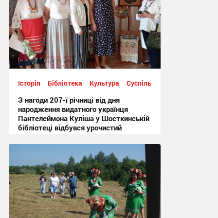
Історія
Бібліотека
Культура
Суспільство
З нагоди 207-ї річниці від дня
народження видатного українця
Пантелеймона Куліша у Шосткинській
бібліотеці відбувся урочистий
культурно-мистецький захід + Фото
12:44, 7.08.2026