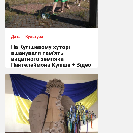
Дата
Культура
На Кулішевому хуторі
вшанували пам’ять
видатного земляка
Пантелеймона Куліша + Відео
17:26, 6.08.2026