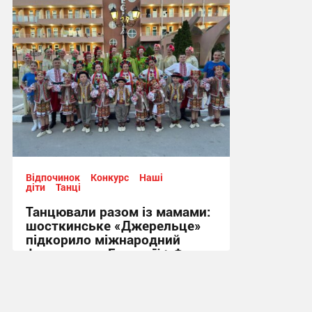
11:11, 29.06.2026
Відпочинок
Конкурс
Наші
діти
Танці
Танцювали разом із мамами:
шосткинське «Джерельце»
підкорило міжнародний
фестиваль у Болгарії + Фото
09:46, 24.06.2026