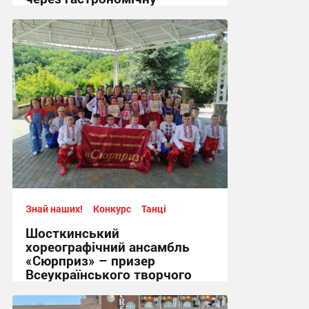
спадщину
16:17, 3.08.2026
Знай наших!
Конкурс
Танці
Шосткинський
хореографічний ансамбль
«Сюрприз» – призер
Всеукраїнського творчого
фестивалю-конкурсу.