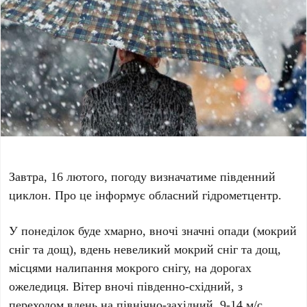
Завтра, 16 лютого, погоду визначатиме південний
циклон. Про це інформує обласний гідрометцентр.
У понеділок буде хмарно, вночі значні опади (мокрий
сніг та дощ), вдень невеликий мокрий сніг та дощ,
місцями налипання мокрого снігу, на дорогах
ожеледиця. Вітер вночі південно-східний, з
переходом вдень на північно-західний, 9-14 м/с,