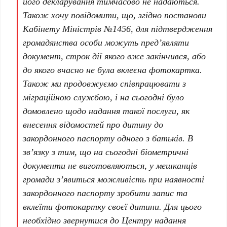
його декларування тимчасово не надаються.
Також хочу повідомити, що, згідно постанови
Кабінету Міністрів №1456, для підтвердження
громадянства особи можуть пред’являти
документ, строк дії якого вже закінчився, або
до якого вчасно не була вклеєна фотокартка.
Також ми продовжуємо співпрацювати з
міграційною службою, і на сьогодні було
домовлено щодо надання такої послуги, як
внесення відомостей про дитину до
закордонного паспорту одного з батьків. В
зв’язку з тим, що на сьогодні біометричні
документи не виготовляються, у мешканців
громади з’явиться можливість при наявності
закордонного паспорту зробити запис та
вклеїти фотокартку своєї дитини. Для цього
необхідно звернутися до Центру надання