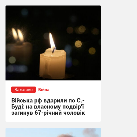
Важливо
Війна
Війська рф вдарили по С.-
Буді: на власному подвір’ї
загинув 67-річний чоловік
21:31 вчора