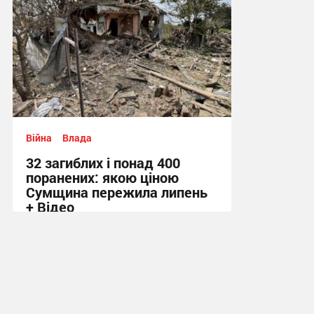
Війна
Влада
32 загиблих і понад 400
поранених: якою ціною
Сумщина пережила липень
+ Відео
11:58 вчора