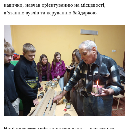
навички, навчав орієнтуванню на місцевості,
в’язанню вузлів та керуванню байдаркою.
Нині волонтер мріє лише про одне — одужати та