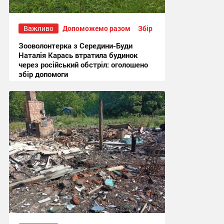
Важливо
Допоможемо разом
Збір
Зооволонтерка з Середини-Буди
Наталія Карась втратила будинок
через російський обстріл: оголошено
збір допомоги
13:51, 17.07.2026