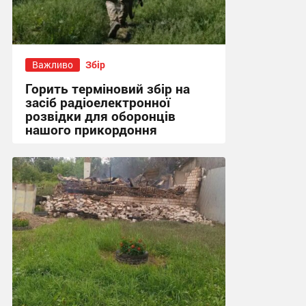
Важливо
Збір
Горить терміновий збір на
засіб радіоелектронної
розвідки для оборонців
нашого прикордоння
17:09 вчора