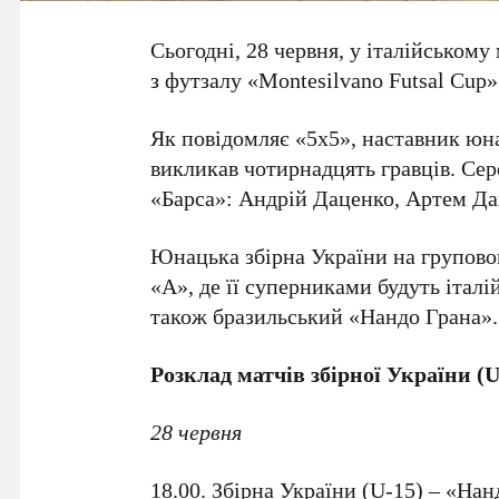
Сьогодні, 28 червня, у італійськом
з футзалу «Montesilvano Futsal Cup»
Як повідомляє «5х5», наставник юна
викликав чотирнадцять гравців. С
«Барса»: Андрій Даценко, Артем Дан
Юнацька збірна України на груповому
«А», де її суперниками будуть італі
також бразильський «Нандо Грана».
Розклад матчів збірної України (U
28 червня
18.00. Збірна України (U-15) – «Нан