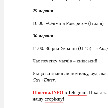
29 червня
16.00. «Олімпія Роверето» (Італія) 
30 червня
11.00. Збірна України (U-15) – «Ака
Час початку матчів – київський.
Якщо ви знайшли помилку, будь ласк
Ctrl+Enter
.
Шостка.INFO
в
Telegram
. Цікаві т
нашу
сторінку
!