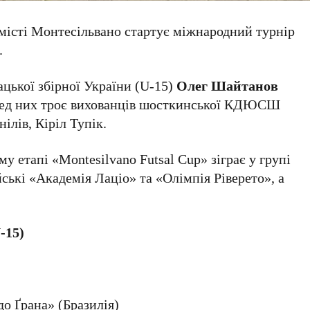
у місті Монтесільвано стартує міжнародний турнір
.
цької збірної України (U-15)
Олег Шайтанов
еред них троє вихованців шосткинської КДЮСШ
ілів, Кіріл Тупік.
 етапі «Montesilvano Futsal Cup» зіграє у групі
йські «Академія Лаціо» та «Олімпія Ріверето», а
-15)
до Ґрана» (Бразилія)