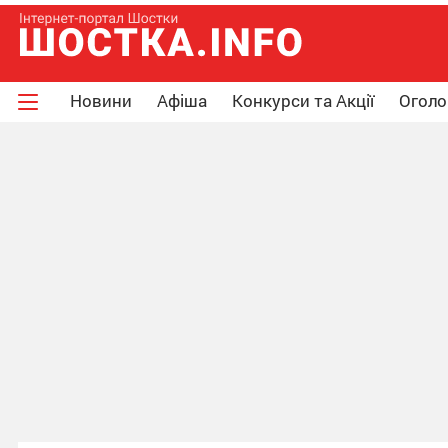
Новини
Афіша
Конкурси та Акції
Огол