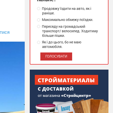
Продовжу їздити на авто, як і
раніше.
Максимально обмежу поїздки.
Пересяду на громадський
транспорт/ велосипед. Ходитиму
тися
більше пішки.
Як і до цього, бо не маю
автомобіля.