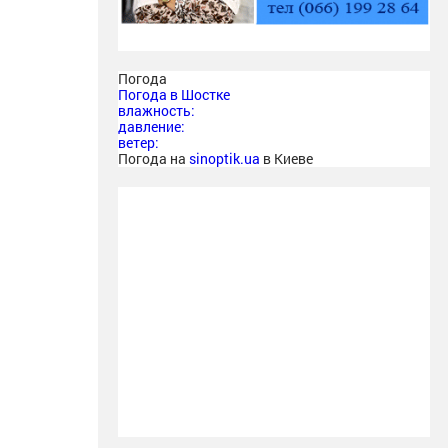
Погода
Погода в
Шостке
влажность:
давление:
ветер:
Погода на
sinoptik.ua
в Киеве