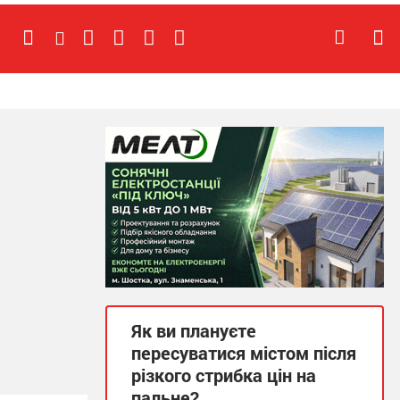
Як ви плануєте
пересуватися містом після
різкого стрибка цін на
пальне?