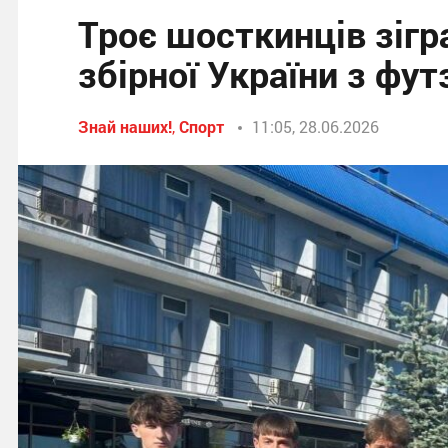
Троє шосткинців зігр
збірної України з футз
Знай наших!
,
Спорт
11:05, 28.06.2026