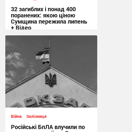
32 загиблих і понад 400
поранених: якою ціною
Сумщина пережила липень
+ Відео
11:58 сьогодні
Війна
Залізниця
Російські БпЛА влучили по