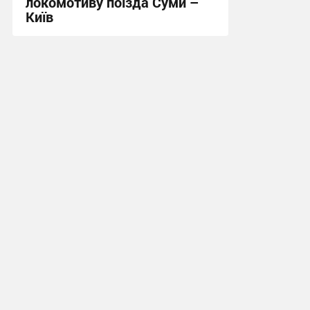
локомотиву поїзда Суми –
Київ
11:11 сьогодні