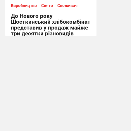
Виробництво
Свято
Споживач
До Нового року
Шосткинський хлібокомбінат
представив у продаж майже
три десятки різновидів
тортів!
19:00, 28.12.2023