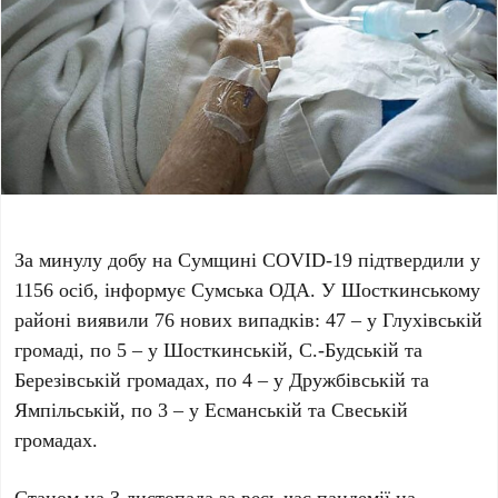
За минулу добу на Сумщині COVID-19 підтвердили у
1156 осіб, інформує Сумська ОДА. У Шосткинському
районі виявили 76 нових випадків: 47 – у Глухівській
громаді, по 5 – у Шосткинській, С.-Будській та
Березівській громадах, по 4 – у Дружбівській та
Ямпільській, по 3 – у Есманській та Свеській
громадах.
Станом на 3 листопада за весь час пандемії на