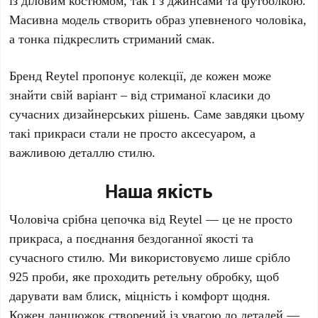
із діловим костюмом, так і з джинсами та футболкою.
Масивна модель створить образ упевненого чоловіка,
а тонка підкреслить стриманий смак.
Бренд
Reytel
пропонує колекції, де кожен може
знайти свій варіант – від стриманої класики до
сучасних дизайнерських рішень. Саме завдяки цьому
такі прикраси стали не просто аксесуаром, а
важливою деталлю стилю.
Наша якість
Чоловіча срібна цепочка від Reytel — це не просто
прикраса, а поєднання бездоганної якості та
сучасного стилю. Ми використовуємо лише срібло
925 проби, яке проходить ретельну обробку, щоб
дарувати вам блиск, міцність і комфорт щодня.
Кожен ланцюжок створений із увагою до деталей —