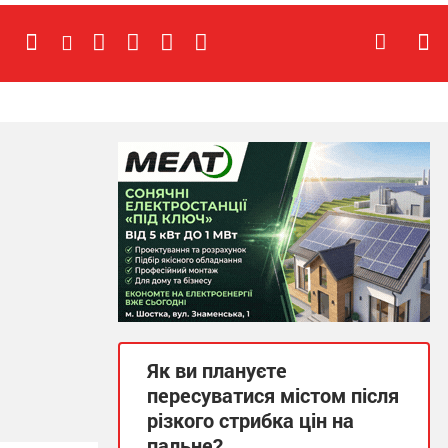
Як ви плануєте
пересуватися містом після
різкого стрибка цін на
пальне?