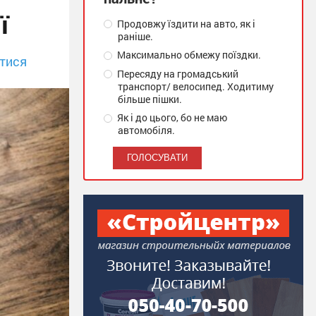
ї
Продовжу їздити на авто, як і
раніше.
Максимально обмежу поїздки.
тися
Пересяду на громадський
транспорт/ велосипед. Ходитиму
більше пішки.
Як і до цього, бо не маю
автомобіля.