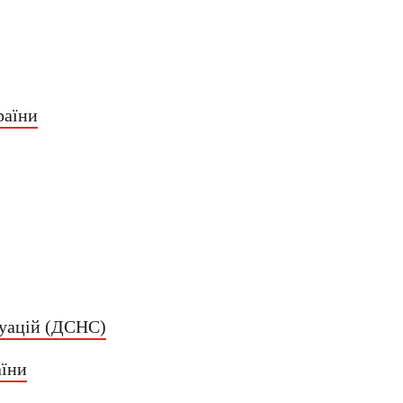
раїни
туацій (ДСНС)
аїни