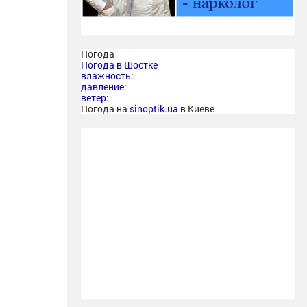
Погода
Погода в
Шостке
влажность:
давление:
ветер:
Погода на
sinoptik.ua
в Киеве