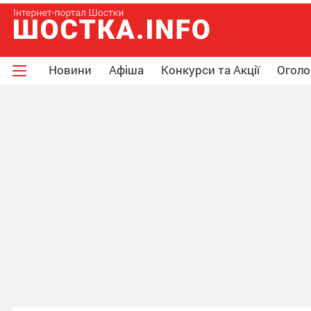
Новини
Афіша
Конкурси та Акції
Огол