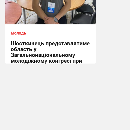
Молодь
Шосткинець представлятиме
область у
Загальнонаціональному
молодіжному конгресі при
Президентові України
13:55, 26.06.2026