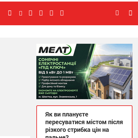
Як ви плануєте
пересуватися містом після
різкого стрибка цін на
пальне?