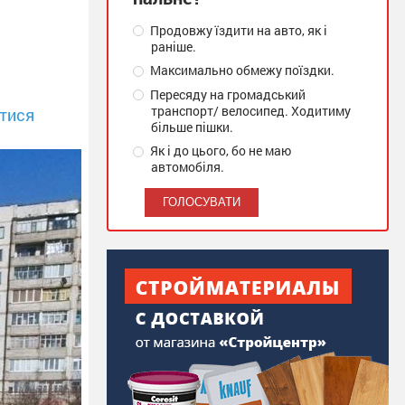
Продовжу їздити на авто, як і
раніше.
Максимально обмежу поїздки.
Пересяду на громадський
транспорт/ велосипед. Ходитиму
тися
більше пішки.
Як і до цього, бо не маю
автомобіля.