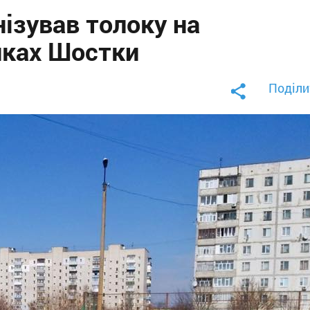
нізував толоку на
иках Шостки
Поділи