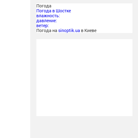
Погода
Погода в
Шостке
влажность:
давление:
ветер:
Погода на
sinoptik.ua
в Киеве