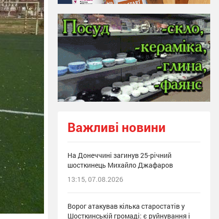
Важливі новини
На Донеччині загинув 25-річний
шосткинець Михайло Джафаров
13:15, 07.08.2026
Ворог атакував кілька старостатів у
Шосткинській громаді: є руйнування і