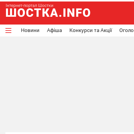
Новини
Афіша
Конкурси та Акції
Огол