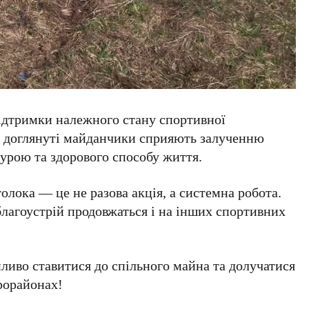
ідтримки належного стану спортивної
та доглянуті майданчики сприяють залученню
урою та здорового способу життя.
олока — це не разова акція, а системна робота.
агоустрій продовжаться і на інших спортивних
ливо ставитися до спільного майна та долучатися
рорайонах!