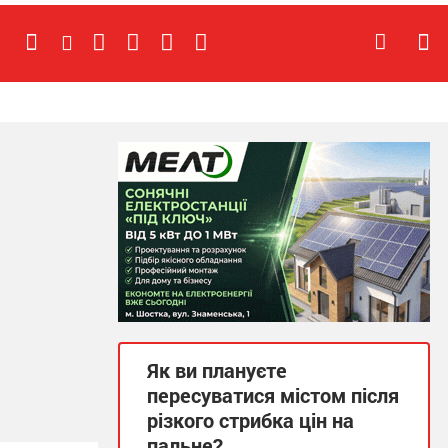
Як ви плануєте
пересуватися містом після
різкого стрибка цін на
пальне?