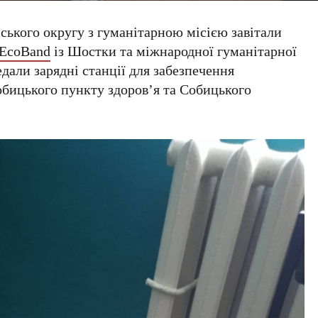
ського округу з гуманітарною місією завітали
EcoBand
із Шостки та міжнародної гуманітарної
едали зарядні станції для забезпечення
бицького пункту здоров’я та Собицького