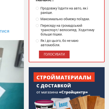
Продовжу їздити на авто, як і
раніше.
Максимально обмежу поїздки.
Пересяду на громадський
транспорт/ велосипед. Ходитиму
тися
більше пішки.
Як і до цього, бо не маю
автомобіля.