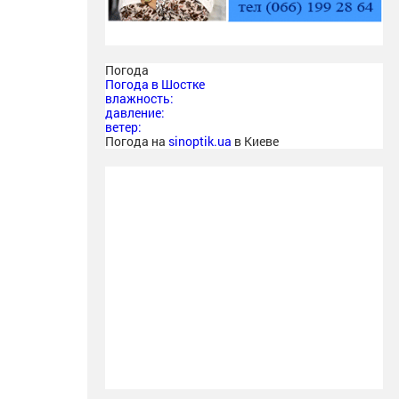
Погода
Погода в
Шостке
влажность:
давление:
ветер:
Погода на
sinoptik.ua
в Киеве