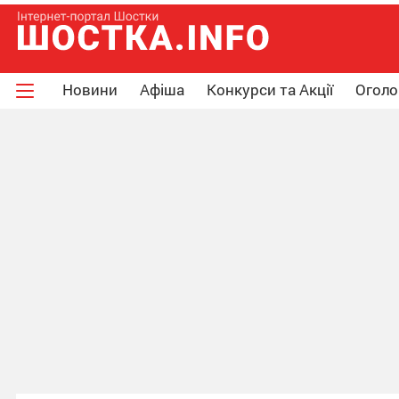
Новини
Афіша
Конкурси та Акції
Огол