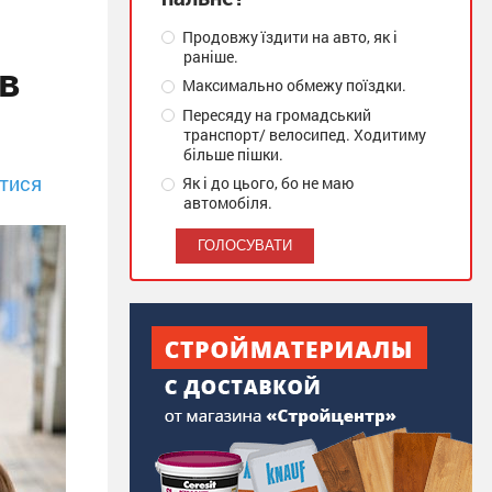
Продовжу їздити на авто, як і
раніше.
в
Максимально обмежу поїздки.
Пересяду на громадський
транспорт/ велосипед. Ходитиму
більше пішки.
тися
Як і до цього, бо не маю
автомобіля.