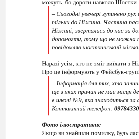
можуть, бо дороги навколо Шостки 
– Сьогодні увечері зупинено рух
тільки до Ніжина. Частина паса
Ніжині, звертались до нас за д
допомогти, тому що не можна 
повідомляв шосткинський міськи
Наразі усім, хто не зміг виїхати з 
Про це інформують у Фейсбук-груп
–
Інформація для тих, хто залиш
ще з яких причин не має місця 
в школі №9, яка знаходиться за
Контактний телефон:
0978433
Фото ілюстративне
Якщо ви знайшли помилку, будь ласк