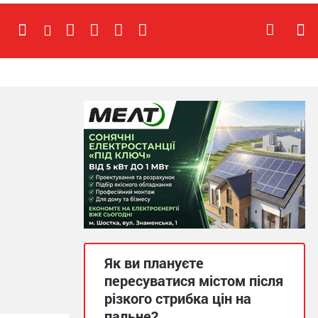
Як ви плануєте
пересуватися містом після
різкого стрибка цін на
пальне?