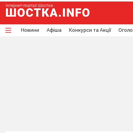
Новини
Афіша
Конкурси та Акції
Огол