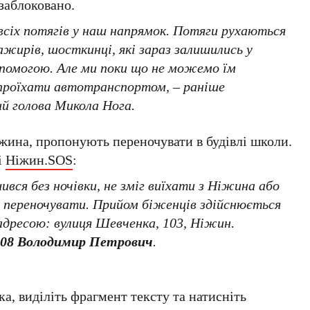
заблоковано.
 всіх потягів у наш напрямок. Потяги рухаються
жирів, шосткинці, які зараз залишились у
опомогою. Але ми поки що не можемо їм
проїхати автотранспортом, –
раніше
й голова Микола Нога.
Ніжина, пропонують переночувати в будівлі школи.
і
Ніжин.SOS
:
ився без ночівки, не зміг виїхати з Ніжина або
де переночувати. Прийом біженців здійснюється
 адресою: вулиця Шевченка, 103, Ніжин.
008 Володимир Петрович
.
а, виділіть фрагмент тексту та натисніть