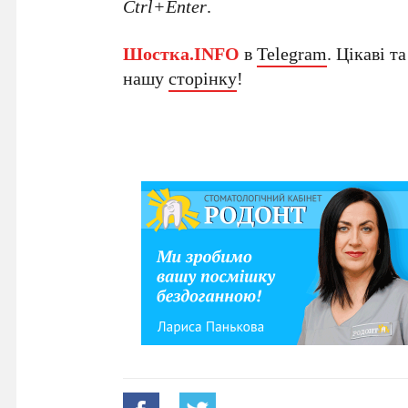
Ctrl+Enter
.
Шостка.INFO
в
Telegram
. Цікаві т
нашу
сторінку
!