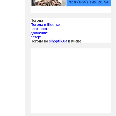
Погода
Погода в
Шостке
влажность:
давление:
ветер:
Погода на
sinoptik.ua
в Киеве