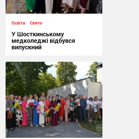
Освіта
Свято
У Шосткинському
медколеджі відбувся
випускний
22:49, 30.06.2026