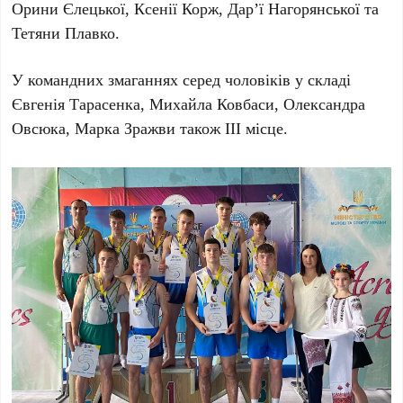
Орини Єлецької, Ксенії Корж, Дарʼї Нагорянської та
Тетяни Плавко.
У командних змаганнях серед чоловіків у складі
Євгенія Тарасенка, Михайла Ковбаси, Олександра
Овсюка, Марка Зражви також ІІІ місце.