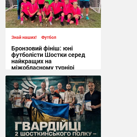
Знай наших!
Футбол
Бронзовий фініш: юні
футболісти Шостки серед
найкращих на
міжобласному турнірі
11:57, 4.08.2026