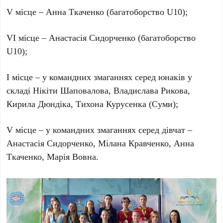
V місце – Анна Ткаченко (багатоборство U10);
VI місце – Анастасія Сидорченко (багатоборство
U10);
І місце – у командних змаганнях серед юнаків у
складі Нікіти Шаповалова, Владислава Рикова,
Кирила Дюндіка, Тихона Курусенка (Суми);
V місце – у командних змаганнях серед дівчат –
Анастасія Сидорченко, Мілана Кравченко, Анна
Ткаченко, Марія Вовна.