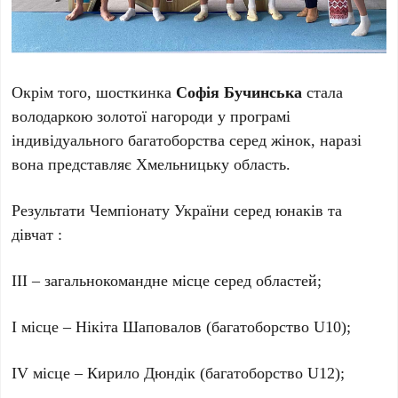
Окрім того, шосткинка
Софія Бучинська
стала
володаркою золотої нагороди у програмі
індивідуального багатоборства серед жінок, наразі
вона представляє Хмельницьку область.
Результати Чемпіонату України серед юнаків та
дівчат :
ІІІ – загальнокомандне місце серед областей;
І місце – Нікіта Шаповалов (багатоборство U10);
IV місце – Кирило Дюндік (багатоборство U12);