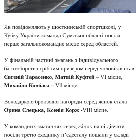
Як повідомляють у шосткинській спортшколі, у
Кубку України команда Сумської області посіла
перше загальнокомандне місце серед областей.
У фінальній частині змагань з індивідуального
багатоборства срібним призером серед чоловіків став
Євгеній Тарасенко,
Матвій Куфтєй
– VI місце,
Михайло Ковбаса
– Vll місце.
Володаркою бронзової нагороди серед жінок стала
Орина Єлецька, Ксенія Корж
-VIII місце.
У командних змаганнях серед жінок наші дівчати
посіли третю сходинку пʼєдесталу пошани у складі