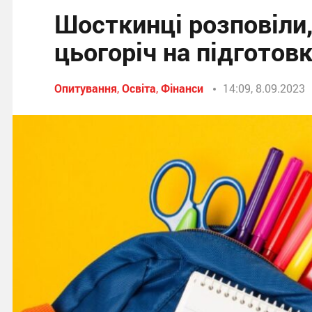
Шосткинці розповіли,
цьогоріч на підготов
Опитування
,
Освіта
,
Фінанси
14:09, 8.09.2023