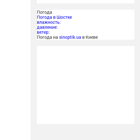
Погода
Погода в
Шостке
влажность:
давление:
ветер:
Погода на
sinoptik.ua
в Киеве