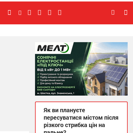
Як ви плануєте
пересуватися містом після
різкого стрибка цін на
пальне?