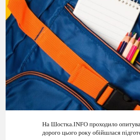
На Шостка.INFO проходило опитуван
дорого цього року обійшлася підгот