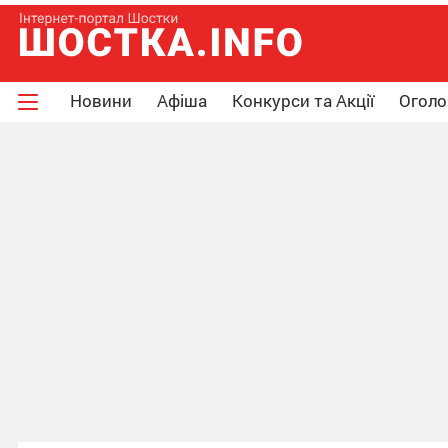
Новини
Афіша
Конкурси та Акції
Огол