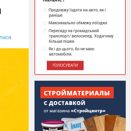
и
Продовжу їздити на авто, як і
раніше.
Максимально обмежу поїздки.
Пересяду на громадський
транспорт/ велосипед. Ходитиму
тися
більше пішки.
Як і до цього, бо не маю
автомобіля.