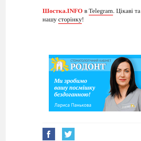
Шостка.INFO
в
Telegram
. Цікаві т
нашу
сторінку
!