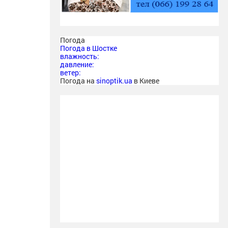
Погода
Погода в
Шостке
влажность:
давление:
ветер:
Погода на
sinoptik.ua
в Киеве