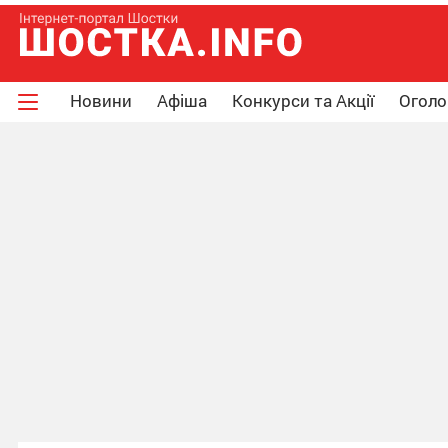
Новини
Афіша
Конкурси та Акції
Огол