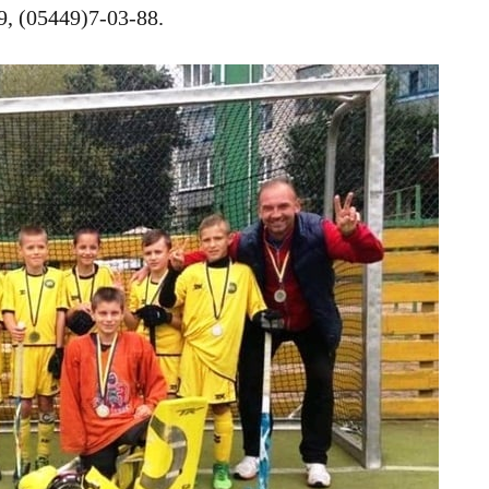
9, (05449)7-03-88.