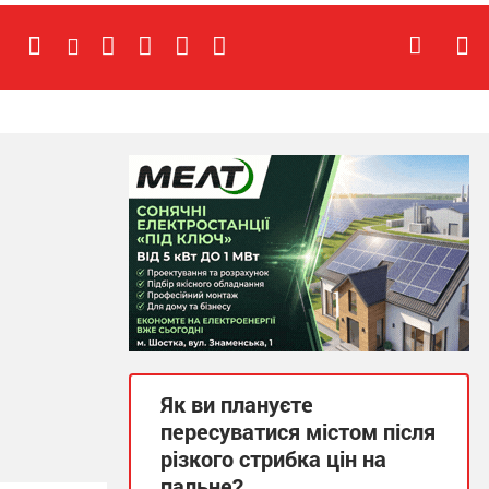
Як ви плануєте
пересуватися містом після
різкого стрибка цін на
пальне?