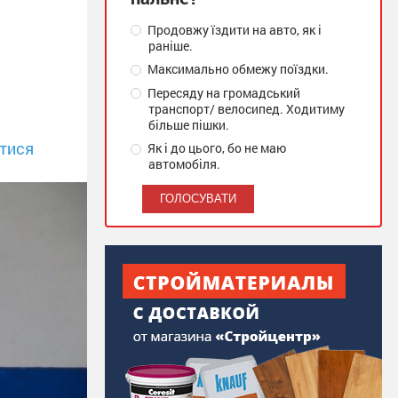
Продовжу їздити на авто, як і
раніше.
Максимально обмежу поїздки.
Пересяду на громадський
транспорт/ велосипед. Ходитиму
більше пішки.
тися
Як і до цього, бо не маю
автомобіля.