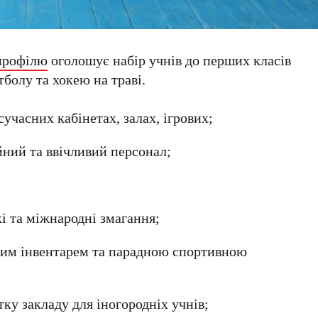
профілю
оголошує набір учнів до перших класів
тболу та хокею на траві.
сучасних кабінетах, залах, ігрових;
уйний та ввічливий персонал;
і та міжнародні змагання;
им інвентарем та парадною спортивною
у закладу для іногородніх учнів;