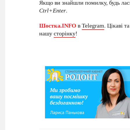
Якщо ви знайшли помилку, будь ласк
Ctrl+Enter
.
Шостка.INFO
в
Telegram
. Цікаві т
нашу
сторінку
!