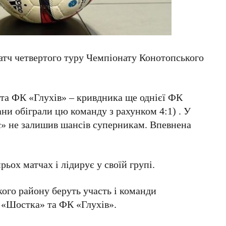
атч четвертого туру Чемпіонату Конотопського
та ФК «Глухів» – кривдника ще однієї ФК
ни обіграли цю команду з рахунком 4:1) . У
» не залишив шансів суперникам. Впевнена
ьох матчах і лідирує у своїй групі.
ого району беруть участь і команди
«Шостка» та ФК «Глухів».