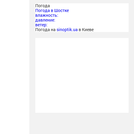
Погода
Погода в
Шостке
влажность:
давление:
ветер:
Погода на
sinoptik.ua
в Киеве