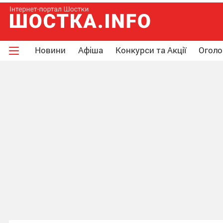
Новини
Афіша
Конкурси та Акції
Огол