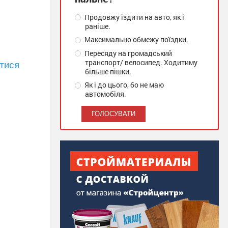
Продовжу їздити на авто, як і
раніше.
Максимально обмежу поїздки.
Пересяду на громадський
транспорт/ велосипед. Ходитиму
тися
більше пішки.
Як і до цього, бо не маю
автомобіля.