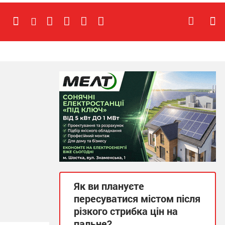
Як ви плануєте
пересуватися містом після
різкого стрибка цін на
пальне?