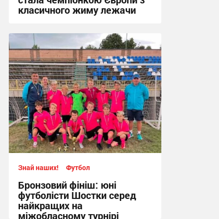
класичного жиму лежачи
17:09, 4.08.2026
Знай наших!
Футбол
Бронзовий фініш: юні
футболісти Шостки серед
найкращих на
міжобласному турнірі