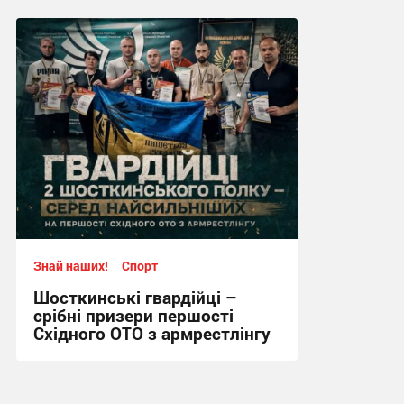
11:57, 4.08.2026
Знай наших!
Спорт
Шосткинські гвардійці –
срібні призери першості
Східного ОТО з армрестлінгу
15:20, 29.07.2026