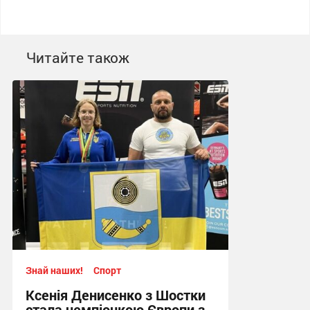
Читайте також
Знай наших!
Спорт
Ксенія Денисенко з Шостки
стала чемпіонкою Європи з