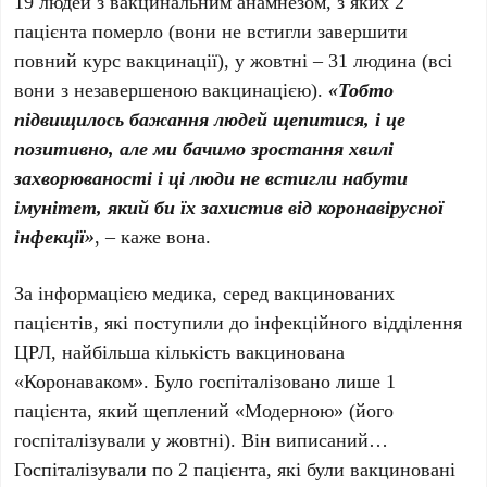
19 людей з вакцинальним анамнезом, з яких 2
пацієнта померло (вони не встигли завершити
повний курс вакцинації), у жовтні – 31 людина (всі
вони з незавершеною вакцинацією).
«Тобто
підвищилось бажання людей щепитися, і це
позитивно, але ми бачимо зростання хвилі
захворюваності і ці люди не встигли набути
імунітет, який би їх захистив від коронавірусної
інфекції»
, – каже вона.
За інформацією медика, серед вакцинованих
пацієнтів, які поступили до інфекційного відділення
ЦРЛ, найбільша кількість вакцинована
«Коронаваком». Було госпіталізовано лише 1
пацієнта, який щеплений «Модерною» (його
госпіталізували у жовтні). Він виписаний…
Госпіталізували по 2 пацієнта, які були вакциновані