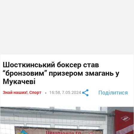
Шосткинський боксер став
“бронзовим” призером змагань у
Мукачеві
Поділитися
Знай наших!
,
Спорт
16:58, 7.05.2024