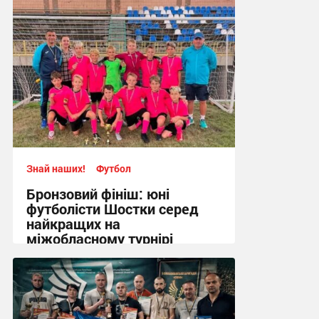
Знай наших!
Футбол
Бронзовий фініш: юні
футболісти Шостки серед
найкращих на
міжобласному турнірі
11:57, 4.08.2026