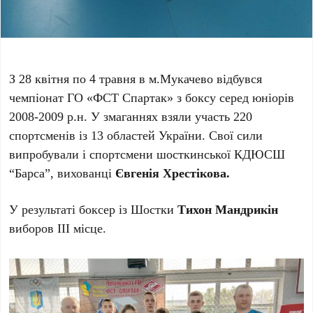
З 28 квітня по 4 травня в м.Мукачево відбувся
чемпіонат ГО «ФСТ Спартак» з боксу серед юніорів
2008-2009 р.н. У змаганнях взяли участь 220
спортсменів із 13 областей України. Свої сили
випробували і спортсмени шосткинської КДЮСШ
“Барса”, вихованці
Євгенія Хрестікова.
У результаті боксер із Шостки
Тихон Мандрикін
виборов ІІІ місце.