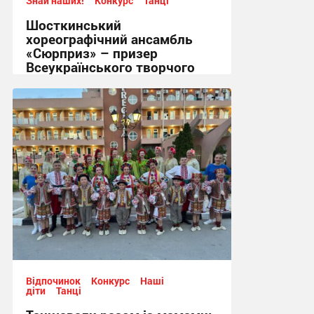
Знай наших!
Конкурс
Танці
Шосткинський
хореографічний ансамбль
«Сюрприз» – призер
Всеукраїнського творчого
фестивалю-конкурсу.
11:11, 29.06.2026
Відпочинок
Конкурс
Наші
діти
Танці