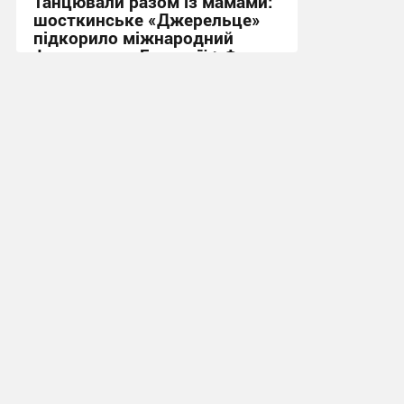
Танцювали разом із мамами:
шосткинське «Джерельце»
підкорило міжнародний
фестиваль у Болгарії + Фото
09:46, 24.06.2026