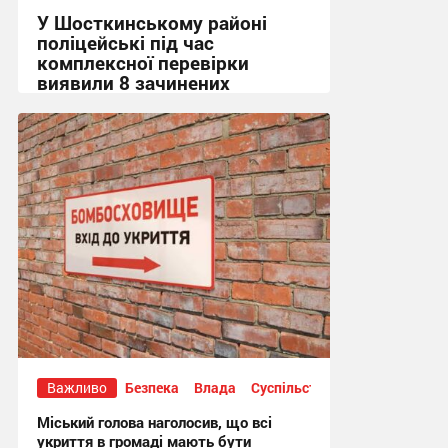
У Шосткинському районі
поліцейські під час
комплексної перевірки
виявили 8 зачинених
укриттів
15:36, 7.08.2026
Важливо
Безпека
Влада
Суспільство
Міський голова наголосив, що всі
укриття в громаді мають бути