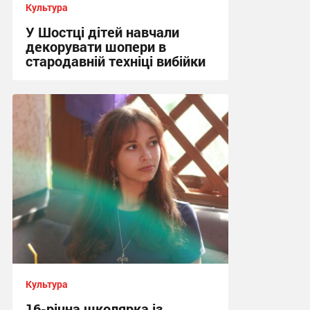
Культура
У Шостці дітей навчали
декорувати шопери в
стародавній техніці вибійки
13:56, 30.07.2026
Культура
16-річна школярка із