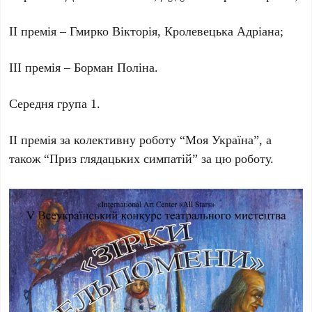
ІІ премія – Гмирко Вікторія, Кролевецька Адріана;
ІІІ премія – Борман Поліна.
Середня група 1.
ІІ премія за колективну роботу “Моя Україна”, а
також “Приз глядацьких симпатій” за цю роботу.