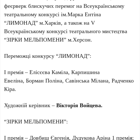
феєрверк блискучих перемог на Всеукраїнському
театральному конкурсі ім.Марка Ентіна
“ЛИМОНАД” м.Харків, а також на V
Всеукраїнському конкурсі театрального мистецтва
“ЗІРКИ МЕЛЬПОМЕНИ” м.Херсон.
Переможці конкурсу “ЛИМОНАД”:
І премія – Елісєєва Каміла, Карпишина
Евеліна, Борман Поліна, Савінська Мілана, Радченко
Кіра.
Художній керівник –
Вікторія Войцева.
“ЗІРКИ МЕЛЬПОМЕНИ”:
І премія – Довбиш Євгенія, Дудукова Аріна 1 премія;