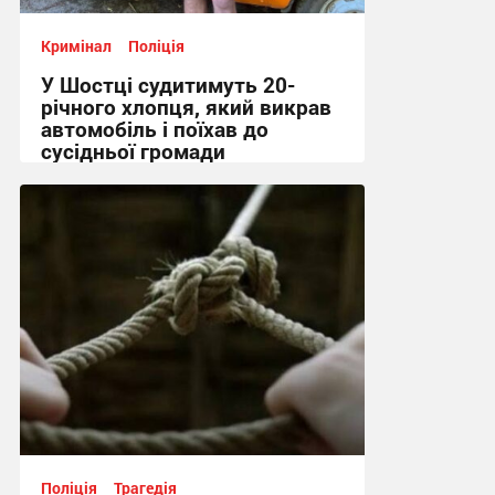
Кримінал
Поліція
У Шостці судитимуть 20-
річного хлопця, який викрав
автомобіль і поїхав до
сусідньої громади
12:46 сьогодні
Поліція
Трагедія