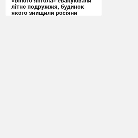
«Білого янгола» евакуювали
літнє подружжя, будинок
якого знищили росіяни
14:31, 4.08.2026