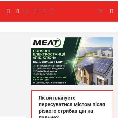
Як ви плануєте
пересуватися містом після
різкого стрибка цін на
пальне?