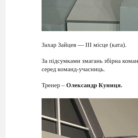
Захар Зайцев — ІІІ місце (ката).
За підсумками змагань збірна коман
серед команд-учасниць.
Тренер –
Олександр Куниця.