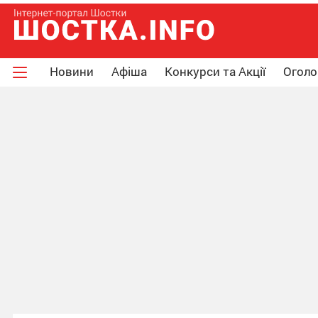
Новини
Афіша
Конкурси та Акції
Огол