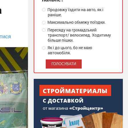
а
Продовжу їздити на авто, як і
раніше.
Максимально обмежу поїздки.
Пересяду на громадський
транспорт/ велосипед. Ходитиму
тися
більше пішки.
Як і до цього, бо не маю
автомобіля.