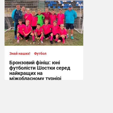
Знай наших!
Футбол
Бронзовий фініш: юні
футболісти Шостки серед
найкращих на
міжобласному турнірі
11:57, 4.08.2026