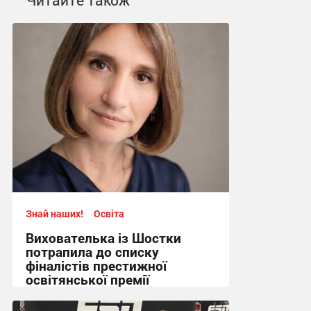
Знай наших!
Освіта
Вихователька із Шостки
потрапила до списку
фіналістів престижної
освітянської премії