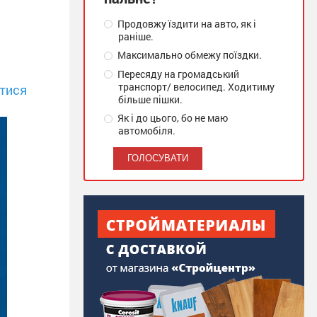
Продовжу їздити на авто, як і
раніше.
Максимально обмежу поїздки.
Пересяду на громадський
транспорт/ велосипед. Ходитиму
тися
більше пішки.
Як і до цього, бо не маю
автомобіля.