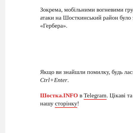
Зокрема, мобільними вогневими гру
атаки на Шосткинський район було
«Гербера».
Якщо ви знайшли помилку, будь ласк
Ctrl+Enter
.
Шостка.INFO
в
Telegram
. Цікаві т
нашу
сторінку
!