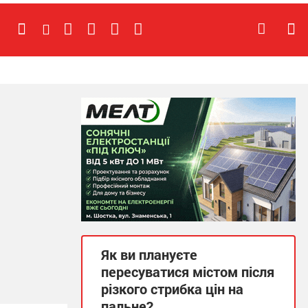
Як ви плануєте
пересуватися містом після
різкого стрибка цін на
пальне?