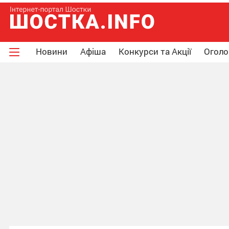
Новини
Афіша
Конкурси та Акції
Огол