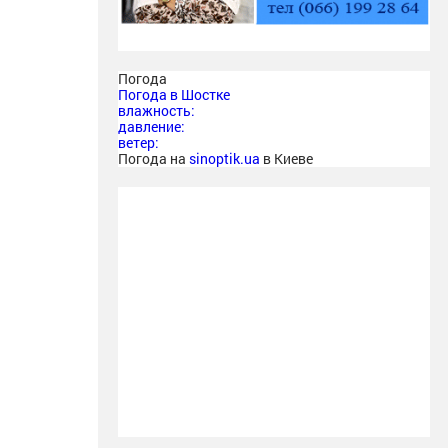
Погода
Погода в
Шостке
влажность:
давление:
ветер:
Погода на
sinoptik.ua
в Киеве