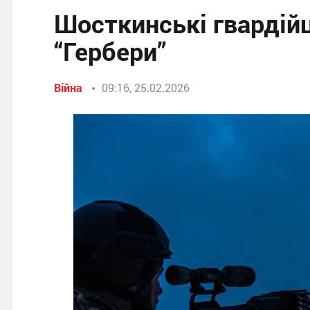
Шосткинські гвардійц
“Гербери”
Війна
09:16, 25.02.2026