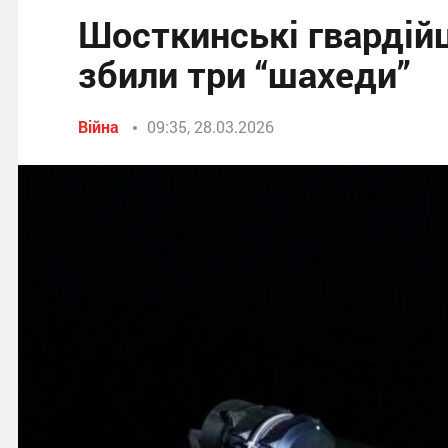
Шосткинські гвардійці
збили три “шахеди”
Війна
09:35, 28.03.2026