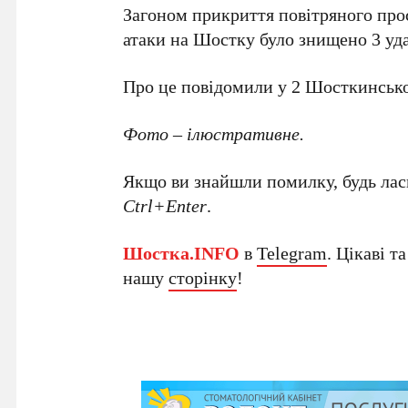
Загоном прикриття повітряного про
атаки на Шостку було знищено 3 у
Про це повідомили у 2 Шосткинськ
Фото – ілюстративне.
Якщо ви знайшли помилку, будь ласк
Ctrl+Enter
.
Шостка.INFO
в
Telegram
. Цікаві т
нашу
сторінку
!