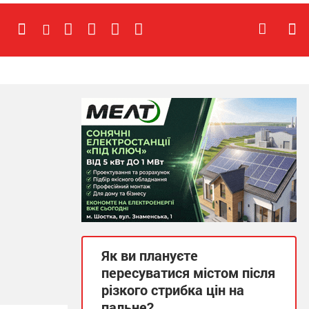
Як ви плануєте
пересуватися містом після
різкого стрибка цін на
пальне?