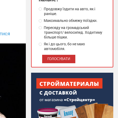
Продовжу їздити на авто, як і
раніше.
Максимально обмежу поїздки.
Пересяду на громадський
транспорт/ велосипед. Ходитиму
тися
більше пішки.
Як і до цього, бо не маю
автомобіля.