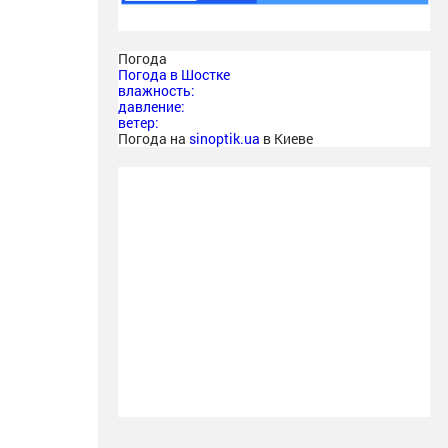
Погода
Погода в
Шостке
влажность:
давление:
ветер:
Погода на
sinoptik.ua
в Киеве