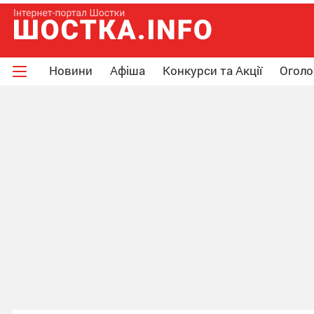
Новини
Афіша
Конкурси та Акції
Огол