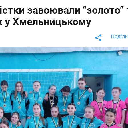
стки завоювали “золото” 
ях у Хмельницькому
Поділи