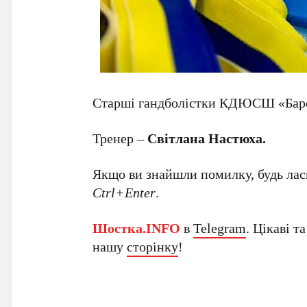
Старші гандболістки КДЮСШ «Барса
Тренер –
Світлана Настюха.
Якщо ви знайшли помилку, будь ласк
Ctrl+Enter
.
Шостка.INFO
в
Telegram
. Цікаві т
нашу
сторінку
!