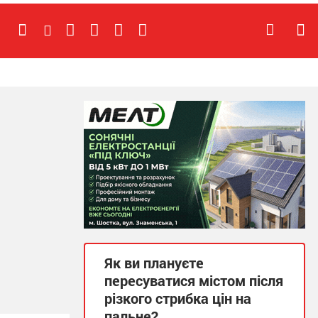
Як ви плануєте
пересуватися містом після
різкого стрибка цін на
пальне?