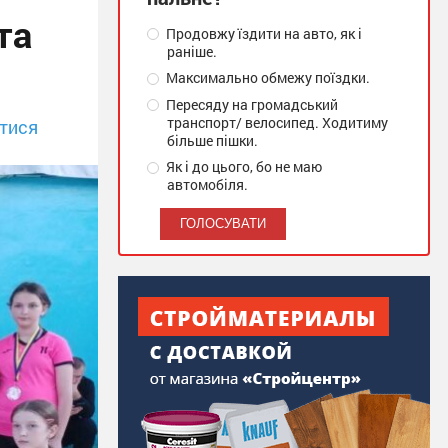
та
Продовжу їздити на авто, як і
раніше.
Максимально обмежу поїздки.
Пересяду на громадський
транспорт/ велосипед. Ходитиму
тися
більше пішки.
Як і до цього, бо не маю
автомобіля.