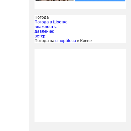
Погода
Погода в
Шостке
влажность:
давление:
ветер:
Погода на
sinoptik.ua
в Киеве