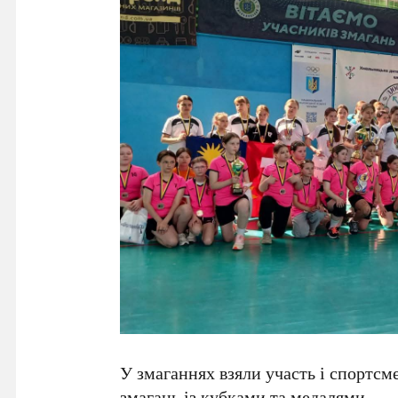
У змаганнях взяли участь і спортсм
змагань із кубками та медалями.