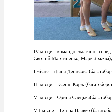
ІV місце – командні змагання серед
Євгеній Мартиненко, Марк Зражва)
І місце – Діана Денисова (багатобор
ІІІ місце – Ксенія Корж (багатоборс
VI місце – Орина Єлецька(багатобор
VII місце – Тетяна Плавко (багатобо