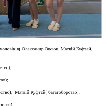
 чоловіків( Олександр Овсюк, Матвій Куфтєй,
;
ство);
тво);
ство); Матвій Куфтєй( багатоборство).
рство);