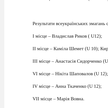
Результати всеукраїнських змагань с
I місце – Владислав Риков ( U12);
ІІ місце – Каміла Шемет (U 10); Ки
III місце – Анастасія Сидорченко (U
VI місце – Нікіта Шаповалов (U 12)
IV місце – Анна Ткаченко (U 12);
VII місце – Марія Вовна.