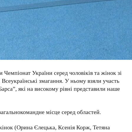
и Чемпіонат України серед чоловіків та жінок зі
а Всеукраїнські змагання. У ньому взяли участь
са”, які на високому рівні представили наше
загальнокомандне місце серед областей.
 жінок (Орина Єлецька, Ксенія Корж, Тетяна