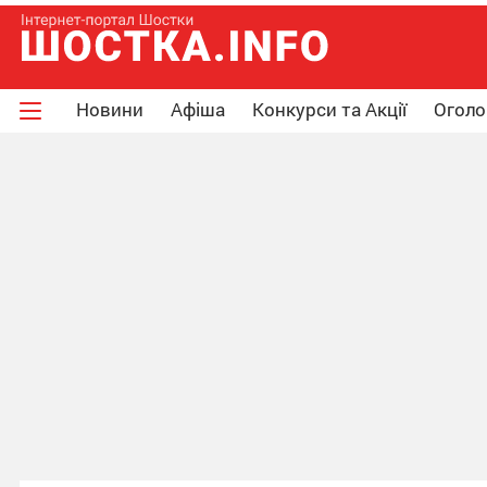
Новини
Афіша
Конкурси та Акції
Огол