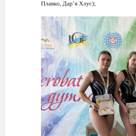
Плавко, Дарʼя Хлус);