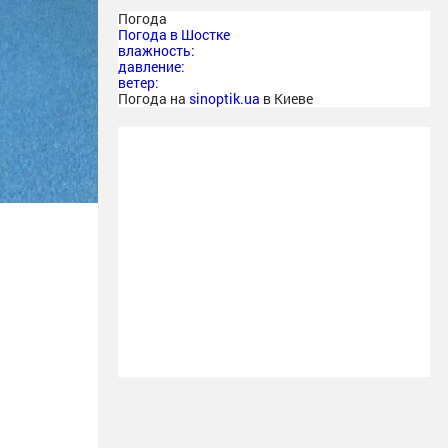
Погода
Погода в
Шостке
влажность:
давление:
ветер:
Погода на
sinoptik.ua
в Киеве