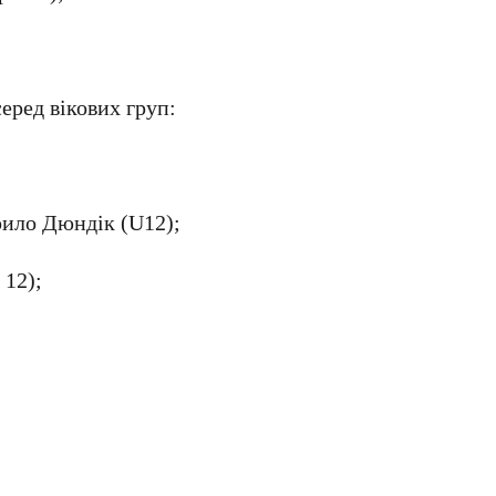
еред вікових груп:
рило Дюндік (U12);
 12);
;