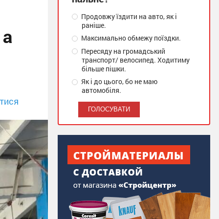
Продовжу їздити на авто, як і
раніше.
 а
Максимально обмежу поїздки.
Пересяду на громадський
транспорт/ велосипед. Ходитиму
більше пішки.
Як і до цього, бо не маю
автомобіля.
тися