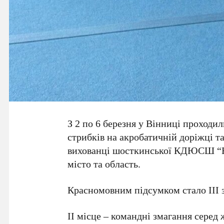
З 2 по 6 березня у Вінниці проходил
стрибків на акробатичній доріжці т
вихованці шосткинської КДЮСШ “Бар
місто та область.
Красномовним підсумком стало ІІІ 
ІІ місце – командні змагання серед