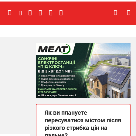
Як ви плануєте
пересуватися містом після
різкого стрибка цін на
пальне?