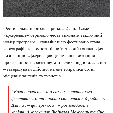
Фестивальна програма тривала 2 дні. Саме
«Джерельце» отримало честь виконати заключний
номер програми – кульмінацією фестивалю стала
хореографічна композиція «Святковий гопак». Для
вихованців «Джерельця» це не лише визнання
професійності колективу, а й велика відповідальність
– завершувати дійство, на яке збиралися сотні
місцевих жителів та туристів.
“Коли оголосили, що саме ми закриваємо
фестиваль, діти просто світилися від радості.
Для них – це перемога” – розповідають
керівниці колективу Людмила Маковець та Яна