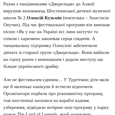
Разом з танцівниками «Джерельця» до Аланії
вирушив вихованець Шосткинської дитячої музичної
школи № 2
Олексій Кузьмін
(вчителька – Анастасія
Онучко). Під час фестивальної програми він виконав
пісню «Як у нас на Україні всі лани квітучі» та
співом і харизмою завоював серця глядачів. А
танцювальну підтримку Олексієві забезпечили
дівчата зі старшої групи «Джерельця». Вони вийшли
на сцену разом з виконавцем і додали виступу ще
більше українського драйву.
Але не фестивалем єдиним… У Туреччині діти мали
ще й маленькі канікули й встигли відпочити.
Організатори подбали про різноманітну програму,
тож шосткинці каталися на кораблі вздовж
узбережжя, відвідали вечірню шоу-програму у парку
розваг The Land of Legends, який називають