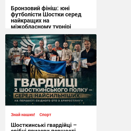
Бронзовий фініш: юні
футболісти Шостки серед
найкращих на
міжобласному турнірі
11:57, 4.08.2026
Знай наших!
Спорт
Шосткинські гвардійці –
срібні призери першості