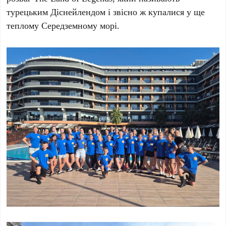
турецьким Діснейлендом і звісно ж купалися у ще
теплому Середземному морі.