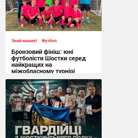
Знай наших!
Футбол
Бронзовий фініш: юні
футболісти Шостки серед
найкращих на
міжобласному турнірі
11:57, 4.08.2026