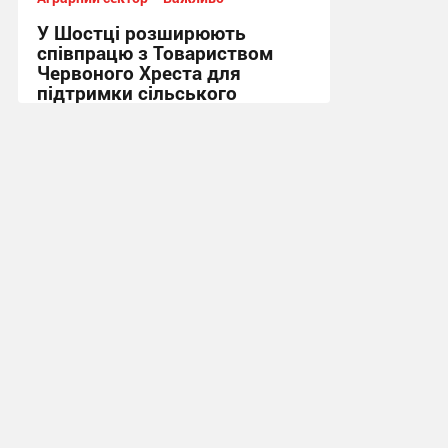
У Шостці розширюють
співпрацю з Товариством
Червоного Хреста для
підтримки сільського
населення + Відео
13:49, 8.07.2026