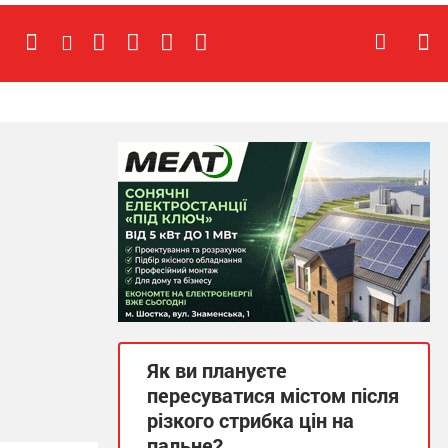
Як ви плануєте
пересуватися містом після
різкого стрибка цін на
пальне?