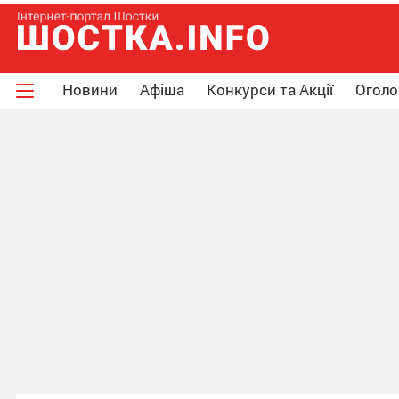
Новини
Афіша
Конкурси та Акції
Огол