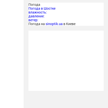
Погода
Погода в
Шостке
влажность:
давление:
ветер:
Погода на
sinoptik.ua
в Киеве