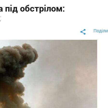
 під обстрілом:
к
Поділи