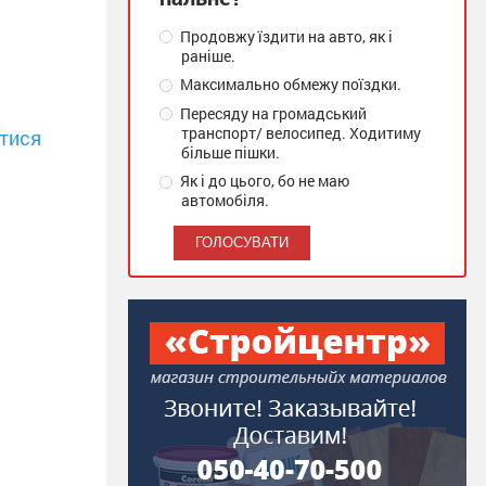
Продовжу їздити на авто, як і
раніше.
Максимально обмежу поїздки.
Пересяду на громадський
транспорт/ велосипед. Ходитиму
тися
більше пішки.
Як і до цього, бо не маю
автомобіля.