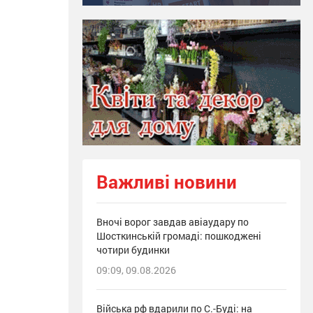
Важливі новини
Вночі ворог завдав авіаудару по
Шосткинській громаді: пошкоджені
чотири будинки
09:09, 09.08.2026
Війська рф вдарили по С.-Буді: на