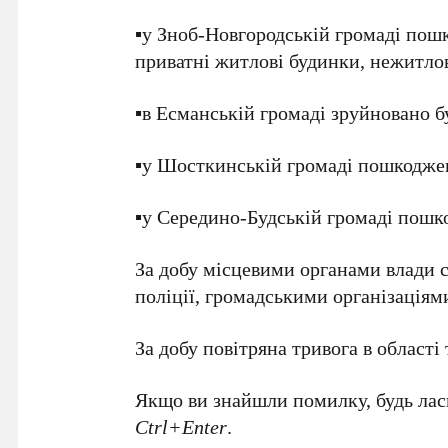
▪️у Зноб-Новгородській громаді пош
приватні житлові будинки, нежитлов
▪️в Есманській громаді зруйновано 
▪️у Шосткинській громаді пошкодже
▪️у Середино-Будській громаді пошк
За добу місцевими органами влади 
поліції, громадськими організаціям
За добу повітряна тривога в області
Якщо ви знайшли помилку, будь ласк
Ctrl+Enter
.