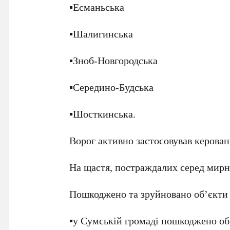
▪️Есманьська
▪️Шалигинська
▪️Зноб-Новгородська
▪️Середино-Будська
▪️Шосткинська.
Ворог активно застосовував керован
На щастя, постраждалих серед мирн
Пошкоджено та зруйновано об’єкти 
▪️у Сумській громаді пошкоджено об