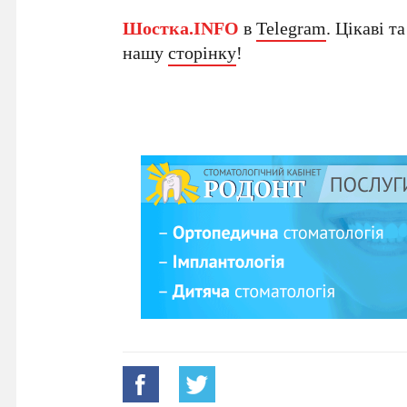
Шостка.INFO
в
Telegram
. Цікаві т
нашу
сторінку
!