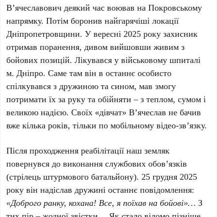
В’ячеславович деякий час воював на Покровському
напрямку. Потім боронив найгарячіші локації
Дніпропетровщини. У вересні 2025 року захисник
отримав поранення, дивом вийшовши живим з
бойових позицій. Лікувався у військовому шпиталі
м. Дніпро. Саме там він в останнє особисто
спілкувався з дружиною та сином, мав змогу
потримати їх за руку та обійняти – з теплом, сумом і
великою надією. Своїх «дівчат» В’ячеслав не бачив
вже кілька років, тільки по мобільному відео-зв’язку.
Після проходження реабілітації наш земляк
повернувся до виконання службових обов’язків
(стрілець штурмового батальйону). 25 грудня 2025
року він надіслав дружині останнє повідомлення:
«Доброго ранку, кохана! Все, я поїхав на бойові»…
З
тих пір – жодної звістки… Як стало відомо пізніше,