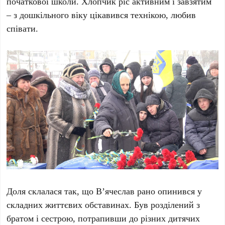
початкової школи. Хлопчик ріс активним і завзятим
– з дошкільного віку цікавився технікою, любив
співати.
Доля склалася так, що В’ячеслав рано опинився у
складних життєвих обставинах. Був розділений з
братом і сестрою, потрапивши до різних дитячих