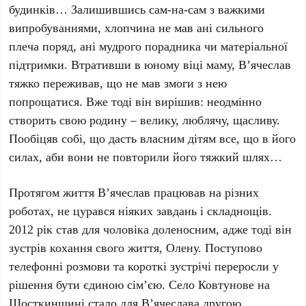
будинків… Залишившись сам-на-сам з важкими
випробуваннями, хлопчина не мав ані сильного
плеча поряд, ані мудрого порадника чи матеріальної
підтримки. Втративши в юному віці маму, В’ячеслав
тяжко переживав, що не мав змоги з нею
попрощатися. Вже тоді він вирішив: неодмінно
створить свою родину – велику, люблячу, щасливу.
Пообіцяв собі, що дасть власним дітям все, що в його
силах, аби вони не повторили його тяжкий шлях…
Протягом життя В’ячеслав працював на різних
роботах, не цурався ніяких завдань і складнощів.
2012 рік став для чоловіка доленосним, адже тоді він
зустрів кохання свого життя, Олену. Поступово
телефонні розмови та короткі зустрічі переросли у
рішення бути єдиною сім’єю. Село Ковтунове на
Шосткинщині стало для В’ячеслава другою