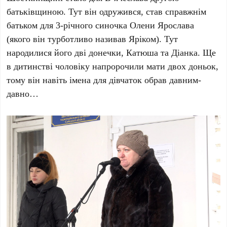
батьківщиною. Тут він одружився, став справжнім
батьком для 3-річного синочка Олени Ярослава
(якого він турботливо називав Яріком). Тут
народилися його дві донечки, Катюша та Діанка. Ще
в дитинстві чоловіку напророчили мати двох доньок,
тому він навіть імена для дівчаток обрав давним-
давно…