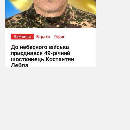
Важливо
Втрата
Герої
До небесного війська
приєднався 49-річний
шосткинець Костянтин
Дебда
20:52, 22.07.2026