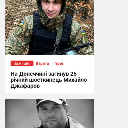
Важливо
Втрата
Герої
На Донеччині загинув 25-
річний шосткинець Михайло
Джафаров
13:15 сьогодні