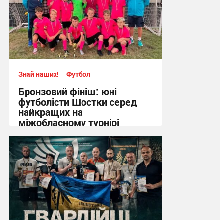
Знай наших!
Футбол
Бронзовий фініш: юні
футболісти Шостки серед
найкращих на
міжобласному турнірі
11:57, 4.08.2026