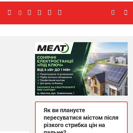
Як ви плануєте
пересуватися містом після
різкого стрибка цін на
пальне?