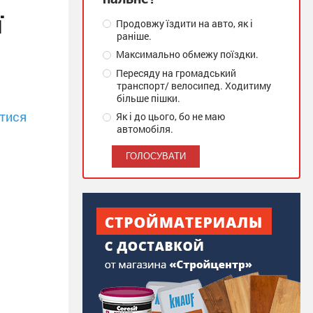
ї
Продовжу їздити на авто, як і
раніше.
Максимально обмежу поїздки.
Пересяду на громадський
транспорт/ велосипед. Ходитиму
більше пішки.
тися
Як і до цього, бо не маю
автомобіля.