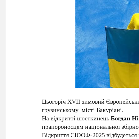
Цьогоріч XVII зимовий Європейськ
грузинському місті Бакуріані.
На відкритті шосткинець
Богдан Ні
прапороносцем національної збірно
Відкриття ЄЮОФ-2025 відбудеться 9