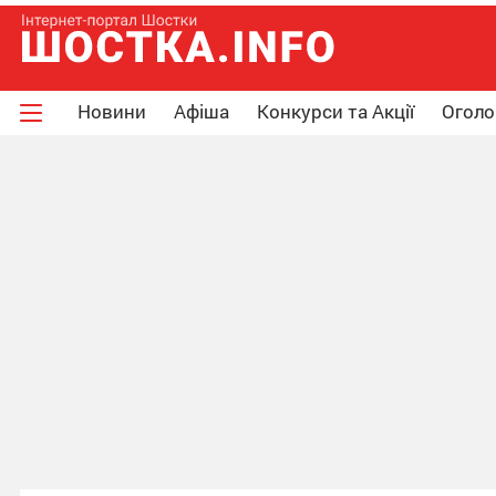
Новини
Афіша
Конкурси та Акції
Огол