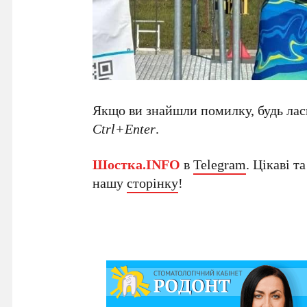
Якщо ви знайшли помилку, будь ласк
Ctrl+Enter
.
Шостка.INFO
в
Telegram
. Цікаві т
нашу
сторінку
!