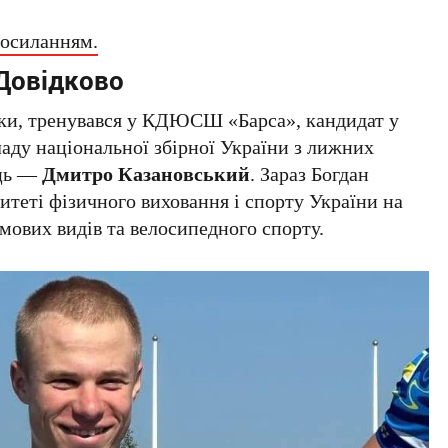
посиланням.
Довідково
и, тренувався у КДЮСШ «Барса», кандидат у
ладу національної збірної України з лижних
ець —
Дмитро Казановський
. Зараз Богдан
итеті фізичного виховання і спорту України на
имових видів та велосипедного спорту.