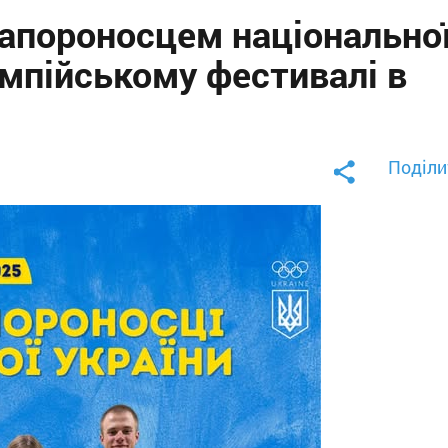
апороносцем національно
лімпійському фестивалі в
Поділи