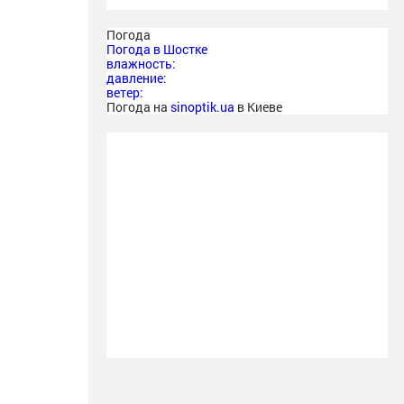
Погода
Погода в
Шостке
влажность:
давление:
ветер:
Погода на
sinoptik.ua
в Киеве