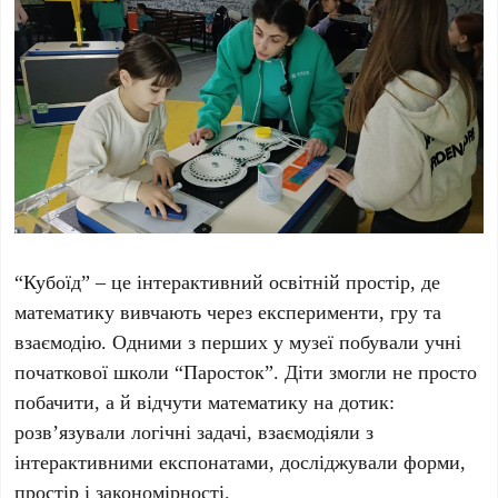
“Кубоїд” – це інтерактивний освітній простір, де
математику вивчають через експерименти, гру та
взаємодію. Одними з перших у музеї побували учні
початкової школи “Паросток”. Діти змогли не просто
побачити, а й відчути математику на дотик:
розв’язували логічні задачі, взаємодіяли з
інтерактивними експонатами, досліджували форми,
простір і закономірності.