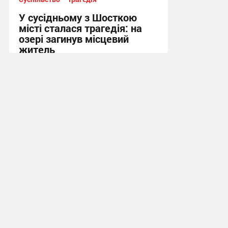
У сусідньому з Шосткою
місті сталася трагедія: на
озері загинув місцевий
житель
10:13 сьогодні