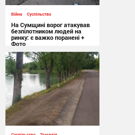
Війна
Суспільство
На Сумщині ворог атакував
безпілотником людей на
ринку: є важко поранені +
Фото
10:41 сьогодні
Суспільство
Трагедія