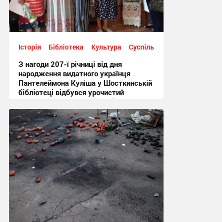
Історія
Бібліотека
Культура
Суспільство
З нагоди 207-ї річниці від дня
народження видатного українця
Пантелеймона Куліша у Шосткинській
бібліотеці відбувся урочистий
культурно-мистецький захід + Фото
12:44 сьогодні