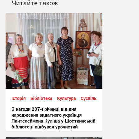
Читайте також
Історія
Бібліотека
Культура
Суспільство
З нагоди 207-ї річниці від дня
народження видатного українця
Пантелеймона Куліша у Шосткинській
бібліотеці відбувся урочистий
культурно-мистецький захід + Фото