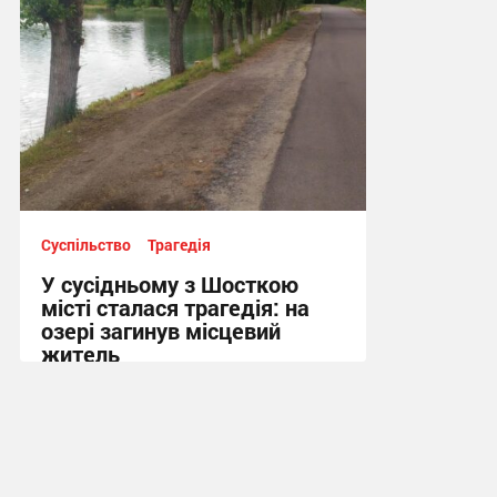
Суспільство
Трагедія
У сусідньому з Шосткою
місті сталася трагедія: на
озері загинув місцевий
житель
10:13 сьогодні