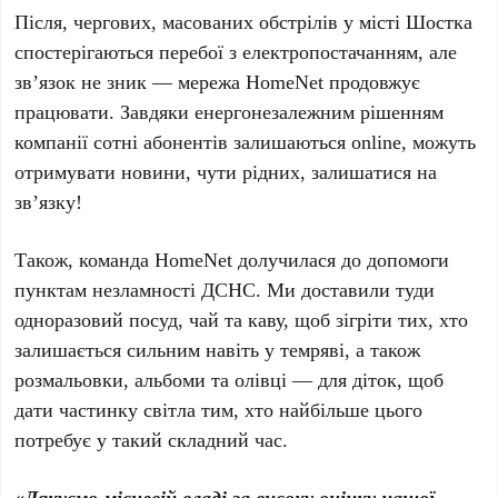
Після, чергових, масованих обстрілів у місті Шостка
спостерігаються перебої з електропостачанням, але
зв’язок не зник — мережа HomeNet продовжує
працювати. Завдяки енергонезалежним рішенням
компанії сотні абонентів залишаються online, можуть
отримувати новини, чути рідних, залишатися на
зв’язку!
Також, команда HomeNet долучилася до допомоги
пунктам незламності ДСНС. Ми доставили туди
одноразовий посуд, чай та каву, щоб зігріти тих, хто
залишається сильним навіть у темряві, а також
розмальовки, альбоми та олівці — для діток, щоб
дати частинку світла тим, хто найбільше цього
потребує у такий складний час.
«Дякуємо
місцевій владі за високу оцінку нашої